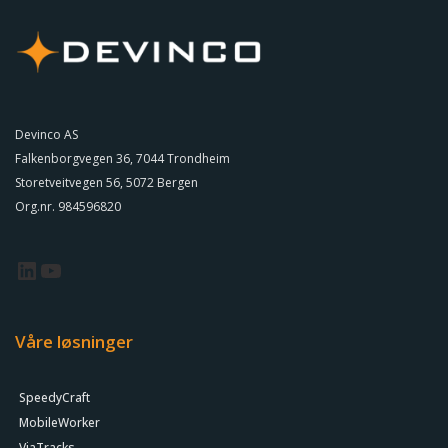
Devinco AS
Falkenborgvegen 36, 7044 Trondheim
Storetveitvegen 56, 5072 Bergen
Org.nr. 984596820
Våre løsninger
SpeedyCraft
MobileWorker
ViaTracks