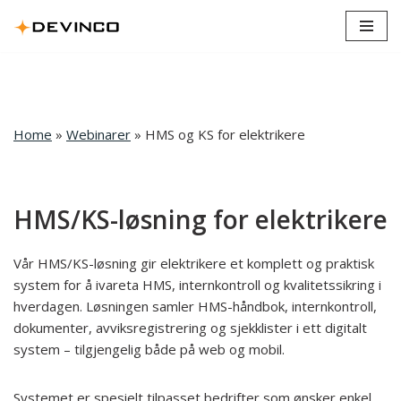
Hopp
til
innholdet
Home
»
Webinarer
»
HMS og KS for elektrikere
HMS/KS-løsning for elektrikere
Vår HMS/KS-løsning gir elektrikere et komplett og praktisk
system for å ivareta HMS, internkontroll og kvalitetssikring i
hverdagen. Løsningen samler HMS-håndbok, internkontroll,
dokumenter, avviksregistrering og sjekklister i ett digitalt
system – tilgjengelig både på web og mobil.
Systemet er spesielt tilpasset bedrifter som ønsker enkel