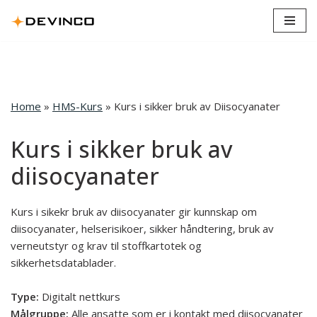
Hopp
til
innholdet
Home
»
HMS-Kurs
»
Kurs i sikker bruk av Diisocyanater
Kurs i sikker bruk av
diisocyanater
Kurs i sikekr bruk av diisocyanater gir kunnskap om
diisocyanater, helserisikoer, sikker håndtering, bruk av
verneutstyr og krav til stoffkartotek og
sikkerhetsdatablader.
Type:
Digitalt nettkurs
Målgruppe:
Alle ansatte som er i kontakt med diisocyanater