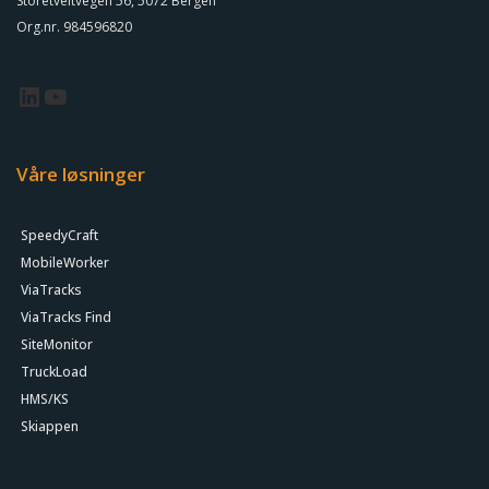
Storetveitvegen 56, 5072 Bergen
Org.nr. 984596820
Våre løsninger
SpeedyCraft
MobileWorker
ViaTracks
ViaTracks Find
SiteMonitor
TruckLoad
HMS/KS
Skiappen