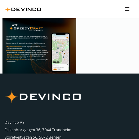
Hopp
til
innholdet
Devinco AS
Falkenborgvegen 36, 7044 Trondheim
Storetveitvegen 56, 5072 Bergen